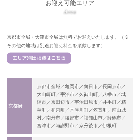
お迎え可能エリア
Area
京都市全域・大津市全域は無料でお迎えいたします。（※
その他の地域は別途
お迎え料金
を頂戴します）
京都市全域／亀岡市／向日市／長岡京市／
大山崎町／宇治市／久御山町／八幡市／城
陽市／京田辺市／宇治田原市／井手町／精
京都府
華町／和束町／木津川町／笠置町／南山城
村／南丹市／綾部市／福知山市／舞鶴市／
宮津市／与謝野市／京丹後市／伊根町