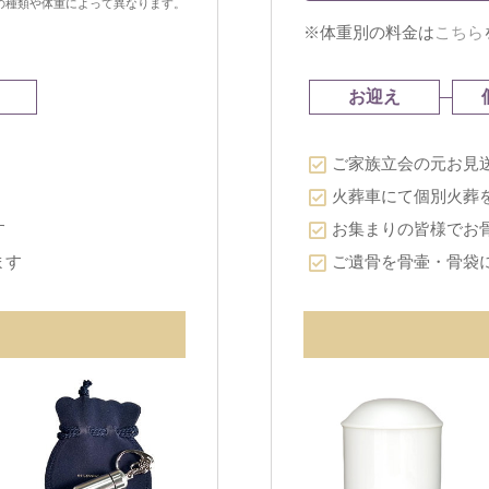
の種類や体重によって異なります。
※体重別の料金は
こちら
お迎え
ご家族立会の元お見
火葬車にて個別火葬
す
お集まりの皆様でお
ます
ご遺骨を骨壷・骨袋