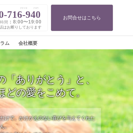
ナナイロ
クヨウ
0-716-940
お問合せはこちら
：8:00〜19:00
時間
話はお断りしております
ラム
会社概要
の「ありがとう」と、
ほどの愛をこめて。
るだけで、かけがえのない喜びを与えてくれた
ゃん。