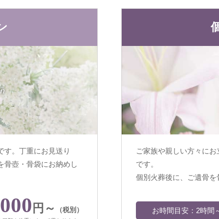
ン
an
です。丁重にお見送り
ご家族や親しい方々にお
を骨壺・骨袋にお納めし
です。
個別火葬後に、ご遺骨を
,000
円～
（税別）
お時間目安：2時間