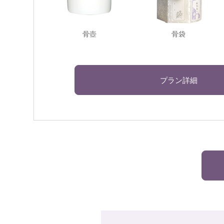
骨壺
骨袋
プラン詳細