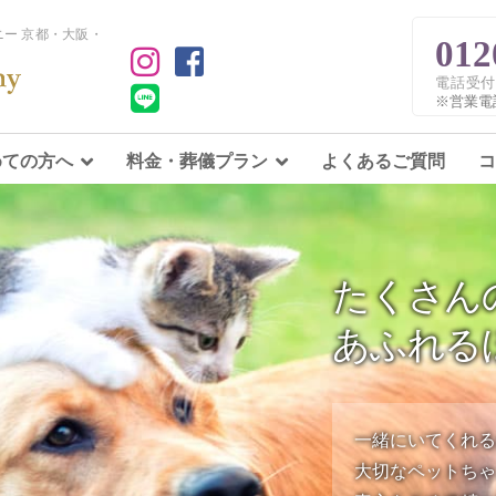
ー 京都・大阪・
012
電話受付
※営業電
めての方へ
料金・葬儀プラン
よくあるご質問
コ
たくさん
あふれる
一緒にいてくれ
大切なペットち