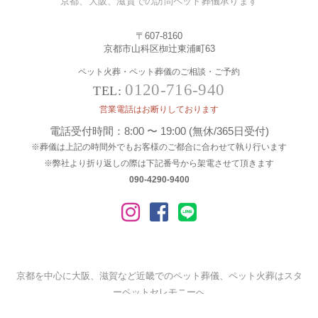
京都、大阪、滋賀での訪問ペット葬儀承ります
〒607-8160
京都市山科区椥辻東浦町63
ペット火葬・ペット葬儀のご相談・ご予約
0120-716-940
TEL:
営業電話はお断りしております
電話受付時間：8:00 〜 19:00 (無休/365日受付)
※葬儀は上記の時間外でもお客様のご都合に合わせて執り行います
※弊社より折り返しの際は下記番号から架電させて頂きます
090-4290-9400
京都を中心に大阪、滋賀など近畿でのペット葬儀、ペット火葬はスタ
ーペットセレモニーへ
©
2026 Star Pet Ceremony All Rights Reserved.