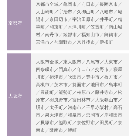
京都市全域／亀岡市／向日市／長岡京市／
大山崎町／宇治市／久御山町／八幡市／城
陽市／京田辺市／宇治田原市／井手町／精
京都府
華町／和束町／木津川町／笠置町／南山城
村／南丹市／綾部市／福知山市／舞鶴市／
宮津市／与謝野市／京丹後市／伊根町
大阪市全域／東大阪市／八尾市／大東市／
四条畷市／門真市／守口市／交野市／寝屋
川市／摂津市／吹田市／豊中市／枚方市／
高槻市／茨木市／箕面市／池田市／島本町
／豊能町／能勢町／柏原市／藤井寺市／松
大阪府
原市／羽曳野市／富田林市／大阪狭山市／
堺市／太子町／河南市／千早赤阪村／高石
市／泉大津市／和泉市／忠岡市／岸和田市
／貝塚市／熊取町／泉佐野市／田尻町／泉
南市／阪南市／岬町