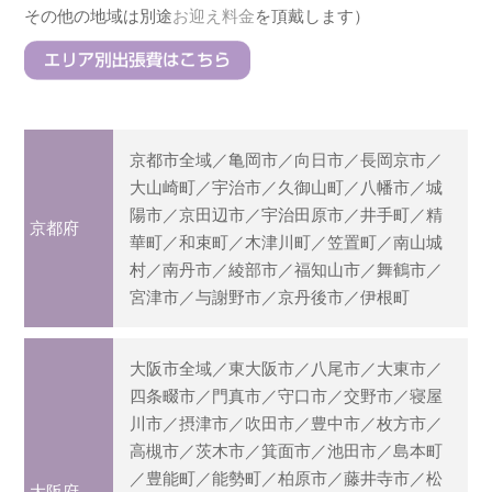
その他の地域は別途
お迎え料金
を頂戴します）
京都市全域／亀岡市／向日市／長岡京市／
大山崎町／宇治市／久御山町／八幡市／城
陽市／京田辺市／宇治田原市／井手町／精
京都府
華町／和束町／木津川町／笠置町／南山城
村／南丹市／綾部市／福知山市／舞鶴市／
宮津市／与謝野市／京丹後市／伊根町
大阪市全域／東大阪市／八尾市／大東市／
四条畷市／門真市／守口市／交野市／寝屋
川市／摂津市／吹田市／豊中市／枚方市／
高槻市／茨木市／箕面市／池田市／島本町
／豊能町／能勢町／柏原市／藤井寺市／松
大阪府