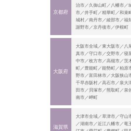
治市／久御山町／八幡市／
京都府
市／井手町／精華町／和束
城村／南丹市／綾部市／福
謝野市／京丹後市／伊根町
大阪市全域／東大阪市／八
真市／守口市／交野市／寝
中市／枚方市／高槻市／茨
町／豊能町／能勢町／柏原
大阪府
野市／富田林市／大阪狭山
千早赤阪村／高石市／泉大
田市／貝塚市／熊取町／泉
南市／岬町
大津市全域／草津市／守山
／湖南市／近江八幡市／竜
滋賀県
江市／愛荘町／豊郷町／甲