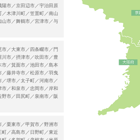
城陽市／京田辺市／宇治田原
町／木津川町／笠置町／南山
知山市／舞鶴市／宮津市／与
尾市／大東市／四条畷市／門
屋川市／摂津市／吹田市／豊
木市／箕面市／池田市／島本
市／藤井寺市／松原市／羽曳
市／堺市／太子町／河南市／
津市／和泉市／忠岡市／岸和
佐野市／田尻町／泉南市／阪
市／栗東市／甲賀市／野洲市
王町／高島市／日野町／東近
良町／多賀町／彦根市／米原