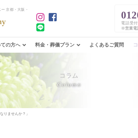
ー 京都・大阪・
012
電話受付
※営業電
めての方へ
料金・葬儀プラン
よくあるご質問
コ
コラム
Column
なりませんか？」