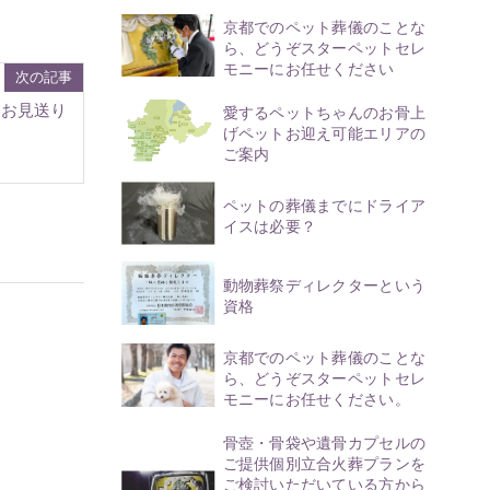
京都でのペット葬儀のことな
ら、どうぞスターペットセレ
モニーにお任せください
次の記事
たお見送り
愛するペットちゃんのお骨上
げペットお迎え可能エリアの
ご案内
ペットの葬儀までにドライア
イスは必要？
動物葬祭ディレクターという
資格
京都でのペット葬儀のことな
ら、どうぞスターペットセレ
モニーにお任せください。
骨壺・骨袋や遺骨カプセルの
ご提供個別立合火葬プランを
ご検討いただいている方から