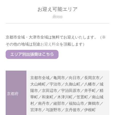
お迎え可能エリア
Area
京都市全域・大津市全域は無料でお迎えいたします。（※
その他の地域は別途
お迎え料金
を頂戴します）
京都市全域／亀岡市／向日市／長岡京市／
大山崎町／宇治市／久御山町／八幡市／城
陽市／京田辺市／宇治田原市／井手町／精
京都府
華町／和束町／木津川町／笠置町／南山城
村／南丹市／綾部市／福知山市／舞鶴市／
宮津市／与謝野市／京丹後市／伊根町