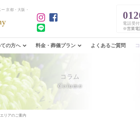
ー 京都・大阪・
012
電話受付
※営業電
めての方へ
料金・葬儀プラン
よくあるご質問
コ
コラム
Column
エリアのご案内