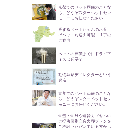
京都でのペット葬儀のことな
ら、どうぞスターペットセレ
モニーにお任せください
愛するペットちゃんのお骨上
げペットお迎え可能エリアの
ご案内
ペットの葬儀までにドライア
イスは必要？
動物葬祭ディレクターという
資格
京都でのペット葬儀のことな
ら、どうぞスターペットセレ
モニーにお任せください。
骨壺・骨袋や遺骨カプセルの
ご提供個別立合火葬プランを
ご検討いただいている方から