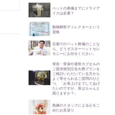
ペットの葬儀までにドライア
イスは必要？
動物葬祭ディレクターという
資格
京都でのペット葬儀のことな
ら、どうぞスターペットセレ
モニーにお任せください。
骨壺・骨袋や遺骨カプセルの
ご提供個別立合火葬プランを
ご検討いただいている方から
よく寄せられるご質問のひと
つ、「お骨上げまでしてあげ
たいのですが、骨はちゃんと
残りますか？」
熟練のスタッフによる心をこ
めたお見送り