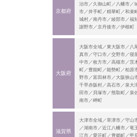
治市／久御山町／八幡市／
京都府
市／井手町／精華町／和束
城村／南丹市／綾部市／福
謝野市／京丹後市／伊根町
大阪市全域／東大阪市／八
真市／守口市／交野市／寝
中市／枚方市／高槻市／茨
町／豊能町／能勢町／柏原
大阪府
野市／富田林市／大阪狭山
千早赤阪村／高石市／泉大
田市／貝塚市／熊取町／泉
南市／岬町
大津市全域／草津市／守山
／湖南市／近江八幡市／竜
滋賀県
江市／愛荘町／豊郷町／甲