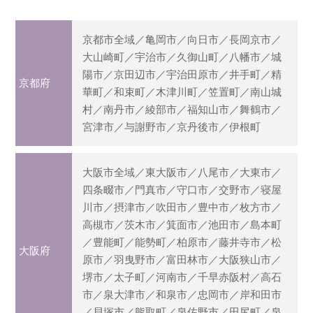
京都市全域／亀岡市／向日市／長岡京市／
大山崎町／宇治市／久御山町／八幡市／城
陽市／京田辺市／宇治田原市／井手町／精
京都府
華町／和束町／木津川町／笠置町／南山城
村／南丹市／綾部市／福知山市／舞鶴市／
宮津市／与謝野市／京丹後市／伊根町
大阪市全域／東大阪市／八尾市／大東市／
四条畷市／門真市／守口市／交野市／寝屋
川市／摂津市／吹田市／豊中市／枚方市／
高槻市／茨木市／箕面市／池田市／島本町
／豊能町／能勢町／柏原市／藤井寺市／松
大阪府
原市／羽曳野市／富田林市／大阪狭山市／
堺市／太子町／河南市／千早赤阪村／高石
市／泉大津市／和泉市／忠岡市／岸和田市
／貝塚市／熊取町／泉佐野市／田尻町／泉