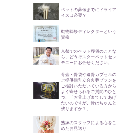
ペットの葬儀までにドライア
イスは必要？
動物葬祭ディレクターという
資格
京都でのペット葬儀のことな
ら、どうぞスターペットセレ
モニーにお任せください。
骨壺・骨袋や遺骨カプセルの
ご提供個別立合火葬プランを
ご検討いただいている方から
よく寄せられるご質問のひと
つ、「お骨上げまでしてあげ
たいのですが、骨はちゃんと
残りますか？」
熟練のスタッフによる心をこ
めたお見送り