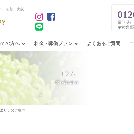
ー 京都・大阪・
012
電話受付
※営業電
めての方へ
料金・葬儀プラン
よくあるご質問
コ
コラム
Column
エリアのご案内