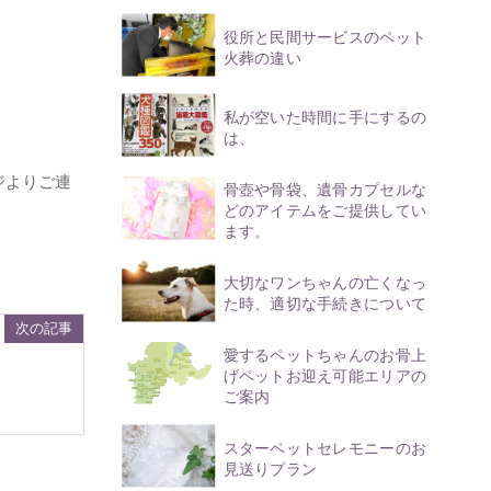
役所と民間サービスのペット
火葬の違い
私が空いた時間に手にするの
は、
ジよりご連
骨壺や骨袋、遺骨カプセルな
どのアイテムをご提供してい
ます。
大切なワンちゃんの亡くなっ
た時、適切な手続きについて
次の記事
愛するペットちゃんのお骨上
げペットお迎え可能エリアの
ご案内
スターペットセレモニーのお
見送りプラン