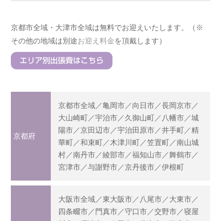
京都市全域・大津市全域は無料でお迎えいたします。（※
その他の地域は別途
お迎え料金
を頂戴します）
京都市全域／亀岡市／向日市／長岡京市／
大山崎町／宇治市／久御山町／八幡市／城
陽市／京田辺市／宇治田原市／井手町／精
京都府
華町／和束町／木津川町／笠置町／南山城
村／南丹市／綾部市／福知山市／舞鶴市／
宮津市／与謝野市／京丹後市／伊根町
大阪市全域／東大阪市／八尾市／大東市／
四条畷市／門真市／守口市／交野市／寝屋