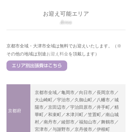
お迎え可能エリア
Area
京都市全域・大津市全域は無料でお迎えいたします。（※
その他の地域は別途
お迎え料金
を頂戴します）
京都市全域／亀岡市／向日市／長岡京市／
大山崎町／宇治市／久御山町／八幡市／城
陽市／京田辺市／宇治田原市／井手町／精
京都府
華町／和束町／木津川町／笠置町／南山城
村／南丹市／綾部市／福知山市／舞鶴市／
宮津市／与謝野市／京丹後市／伊根町