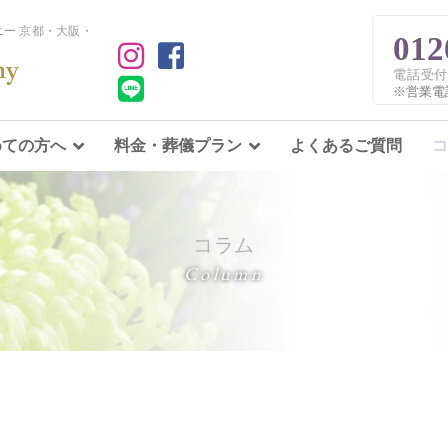
ー 京都・大阪・
012
電話受付
※営業電
めての方へ
料金・葬儀プラン
よくあるご質問
コ
コラム
Column