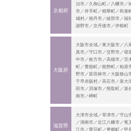
治市／久御山町／八幡市／
京都府
市／井手町／精華町／和束
城村／南丹市／綾部市／福
謝野市／京丹後市／伊根町
大阪市全域／東大阪市／八
真市／守口市／交野市／寝
中市／枚方市／高槻市／茨
町／豊能町／能勢町／柏原
大阪府
野市／富田林市／大阪狭山
千早赤阪村／高石市／泉大
田市／貝塚市／熊取町／泉
南市／岬町
大津市全域／草津市／守山
／湖南市／近江八幡市／竜
滋賀県
江市／愛荘町／豊郷町／甲