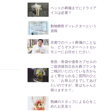
ペットの葬儀までにドライア
イスは必要？
動物葬祭ディレクターという
資格
京都でのペット葬儀のことな
ら、どうぞスターペットセレ
モニーにお任せください。
骨壺・骨袋や遺骨カプセルの
ご提供個別立合火葬プランを
ご検討いただいている方から
よく寄せられるご質問のひと
つ、「お骨上げまでしてあげ
たいのですが、骨はちゃんと
残りますか？」
熟練のスタッフによる心をこ
めたお見送り