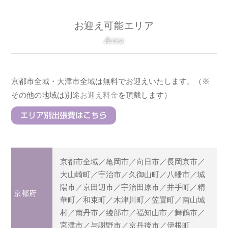
お迎え可能エリア
Area
京都市全域・大津市全域は無料でお迎えいたします。（※
その他の地域は別途
お迎え料金
を頂戴します）
京都市全域／亀岡市／向日市／長岡京市／
大山崎町／宇治市／久御山町／八幡市／城
陽市／京田辺市／宇治田原市／井手町／精
京都府
華町／和束町／木津川町／笠置町／南山城
村／南丹市／綾部市／福知山市／舞鶴市／
宮津市／与謝野市／京丹後市／伊根町